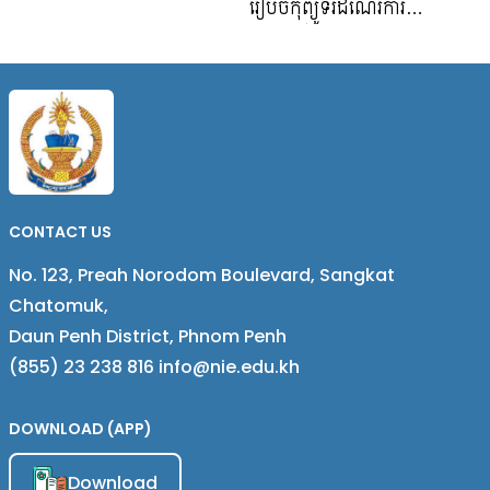
រៀបចំកុំព្យូទ័រដំណើរការ
បណ្ណាល័យអនុវិទ្យាល័យតាទៃលើ
បណ្ណាល័យអេឡិចត្រូនិកនៅ
ជាន់ទី២
CONTACT US
No. 123, Preah Norodom Boulevard, Sangkat
Chatomuk,
Daun Penh District, Phnom Penh
(855) 23 238 816 info@nie.edu.kh
DOWNLOAD (APP)
Download