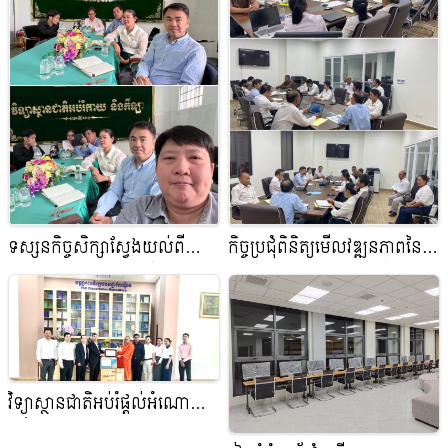
អំណោយសៀវភៅចំនួន
៥០០០ក្បាល តម្កល់ទុកនៅ
បណ្ណាល័យសម្ដេចព្រះសង្ឃរាជ
ជួន ណាត
ទស្សនកិច្ចសិក្សាស្វែងយល់ពី
កិច្ចប្រជុំពិនិត្យមើលវឌ្ឍនភាពនៃ
ប្រព័ន្ធគ្រប់គ្រងបណ្ណាល័យនៅវិទ្យា
ការបំពេញការងារបណ្ណាល័យ
ស្ថានជាតិអប់រំកាយ និងកីឡា
វិទ្យាស្ថានជាតិអប់រំផ្តល់អំណោយ
សៀវភៅ ចំនួន៦៨០​ក្បាល ជូន