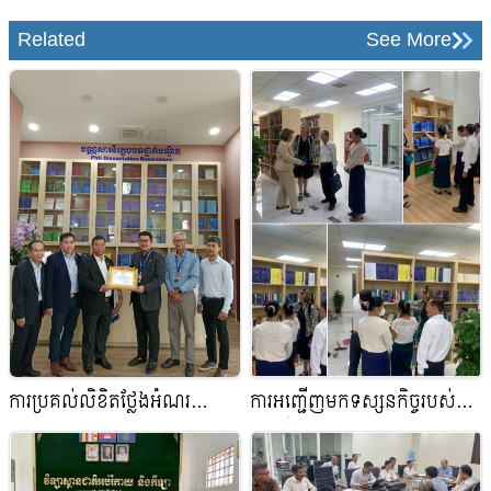
Related
See More
ការប្រគល់លិខិតថ្លែងអំណរ
ការអញ្ជើញមកទស្សនកិច្ចរបស់
គុណជូនចំពោះសាលាអន្តរជាតិ
ភ្ញៀវពីខាងស្ថានទូតបារំាង
អាយ ស៊ី អេស(ICS)៖ ការផ្តល់