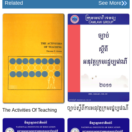
Related
See More
ច្បាប់ស្ដីពីការអនុវត្តក្រមរដ្ឋប្បវេណី
The Activities Of Teaching