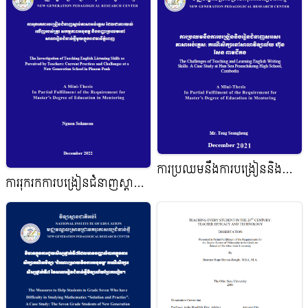
ការប្រឈមនឹងការបង្រៀននិងរៀន
ការរុករកការបង្រៀនជំនាញស្តាប់
ជំនាញសរសេរភាសាអង់គ្លេស៖
ភាសាអង់គ្លេសដែលជាការយល់
ករណីសិក្សានៅសាលាវិទ្យាល័យ
ឃើញរបស់គ្រូ៖ សកម្មភាពអនុវត្ត
ហ៊ុន សែន ពាមជីកង
និងបញ្ហាប្រឈមនៅសាលារៀន
ជំនាន់ថ្មីមួយ ក្នុងរាជធានីភ្នំពេញ