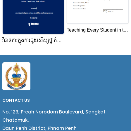
Teaching Every Student in the
21st Century: Teacher
វិធានការក្នុងការជួយសិស្សថ្នាក់ទី៧
Efficacy and Technology
ដែលមានការលំបាកក្នុងការសិក្សា
គណិតវិទ្យា "ដំណោះស្រាយនិង
ការអនុវត្ត" ករណីសិក្សា៖ សិស្ស
ថ្នាក់ទី៧ នៃសាលារៀនជំនាន់ថ្មី
វិទ្យាល័យព្រែកលៀប
CONTACT US
No. 123, Preah Norodom Boulevard, Sangkat
Chatomuk,
Daun Penh District, Phnom Penh