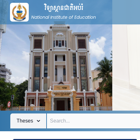
វិទ្យាស្ថានជាតិអប់រំ
National Institute of Education
Theses