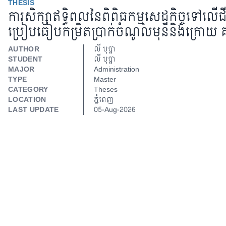
THESIS
ការសិក្សាឥទ្ធិពលនៃពិពិធកម្មសេដ្ឋកិច្ចទៅលើ
ប្រៀបធៀបកម្រិតប្រាក់ចំណូលមុននិងក្រោយ គម្រ
AUTHOR
លី​ បុប្ផា
STUDENT
លី​ បុប្ផា
MAJOR
Administration
TYPE
Master
CATEGORY
Theses
LOCATION
ភ្នំពេញ
LAST UPDATE
05-Aug-2026