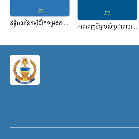
ឥទ្ធិពលនៃកម្មវិធីកែទម្រង់ការ
ភាពពេញចិត្តរបស់ប្រជាពលរដ្ធ
គ្រប់គ្រងហិរិញ្ញវត្ថុសាធារណះនៃ
ទៅលើអភិបាលកិច្ច នៃអាជ្ញាធ
ព្រះរាជាណាចក្រកម្ពុជា
រមូលដ្ធាន នៅឃុំបវេល ស្រុក
បវេល ខេត្តបាត់ដំបង