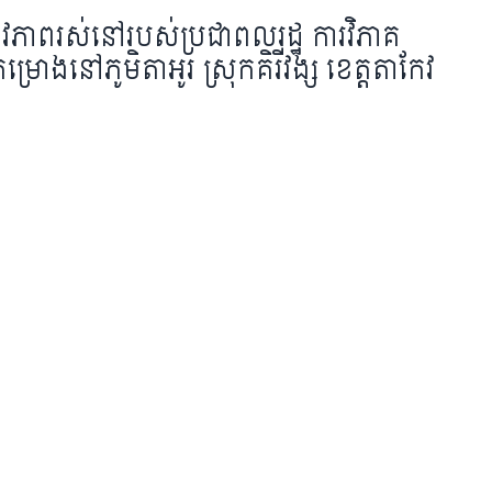
ជីវភាពរស់នៅរបស់ប្រជាពលរដ្ឋ ការវិភាគ
ោងនៅភូមិតាអូរ ស្រុកគិរីវង្ស ខេត្តតាកែវ