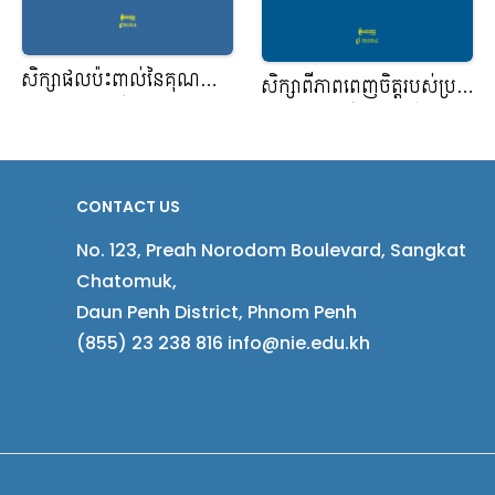
សិក្សាផលប៉ះពាល់នៃគុណភាព
សិក្សាពីភាពពេញចិត្តរបស់ប្រជា
សេវាកម្មទៅលើការពេញចិត្ត
ពលរដ្ឋទៅលើការិយាល័យច្រក
របស់ពលរដ្ឋនៅខណ្ឌទួលគោក
ចេញចូលតែមួយក្នុងខណ្ឌ
ស្សីកែវ រាជធានីភ្នំពេញ
CONTACT US
No. 123, Preah Norodom Boulevard, Sangkat
Chatomuk,
Daun Penh District, Phnom Penh
(855) 23 238 816 info@nie.edu.kh