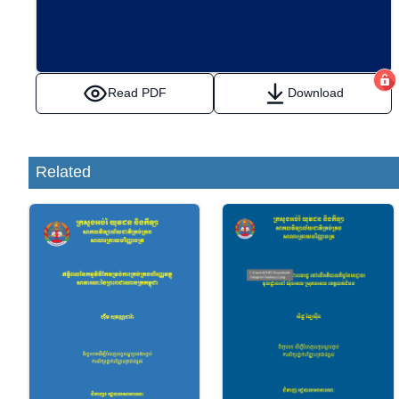
Read PDF
Download
Related