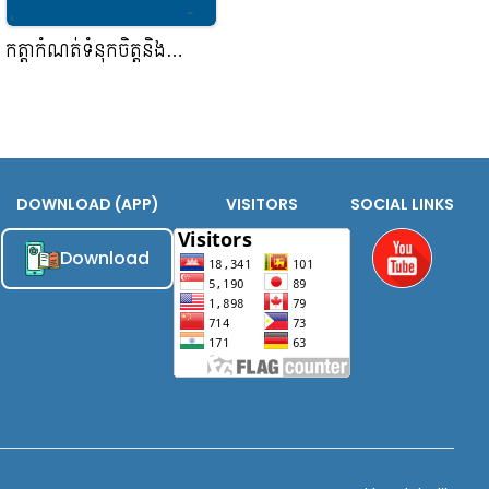
កត្តាកំណត់ទំនុកចិត្តនិង
ប្រសិទ្ធភាពនៃការអនុវត្តលទ្ធ
កម្មសាធារណះនៅរដ្ឋបាលថ្នាក់
ក្រោមជាតិ ខេត្តប៉ៃលិន
DOWNLOAD (APP)
VISITORS
SOCIAL LINKS
Download
Youtube