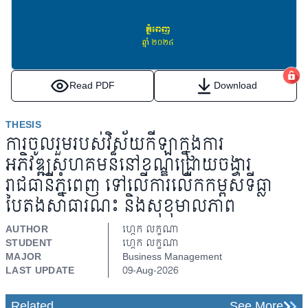
Read PDF
Download
THESIS
ការចូលរួមរបស់វិស័យកីឡាក្នុងការ
អភិវឌ្ឍសហគមន៏នៅខណ្ឌជ្រោយចង្វារ
រាជធានីភ្នំពេញ ទៅលើការលើកកម្ពស់ទីធ្លា
បៃតងសាធារណះ និងសុខុមាលភាព
AUTHOR
ហ្កេក លក្ខណា
STUDENT
ហ្កេក លក្ខណា
MAJOR
Business Management
LAST UPDATE
09-Aug-2026
Related
See More