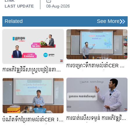
LINK
LAST UPDATE
08-Aug-2026
Related
See More
ការចម្រោះទឹកតាមលំនាំCER ការ
ការអភិវឌ្ឍវិធីសាស្រ្តបង្រៀនតាម
អភិវឌ្ឍវិធីសាស្រ្តបង្រៀនតាមគំនិត
គំនិត CER Approach
CER Approach
ការធាត់លើសទម្ងន់ ការអភិវឌ្ឍវិធី
បំណិតទឹកប្រៃតាមលំនាំCER ៖
សាស្រ្តបង្រៀនតាមគំនិត CER
ការអភិវឌ្ឍវិធីសាស្រ្តបង្រៀនតាម