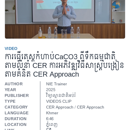
VIDEO
ការធ្វើតេស្តកំហាប់CaCO3 ពីទឹកធម្មជាតិ
តាមលំនាំ CER ការអភិវឌ្ឍវិធីសាស្រ្តបង្រៀន
Play Video
តាមគំនិត CER Approach
AUTHOR
NIE Trainer
YEAR
2025
PUBLISHER
វិទ្យាស្ថានជាតិអប់រំ
TYPE
VIDEOS CLIP
CATEGORY
CER Approach / CER Approach
LANGUAGE
Khmer
DURATION
6:46
LOCATION
ភ្នំពេញ